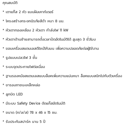
คุณสมบัติ
* เตาแก๊ส 2 หัว แบบฝังเคาท์เตอร์
* โครงสร้างกระจกนิรภัยสีดำ หนา 8 มม.
* หัวเตาทองเหลือง 2 หัวเตา กำลังไฟ 11 kW
* หัวเตาด้านซ้ายสามารถตั้งเวลาปิดอัตโนมัติได้ สูงสุด 3 ชั่วโมง
* ขอบเครื่องสแตนเลสดีไซน์โค้งมน เพื่อความปลอดภัยต่อผู้ใช้งาน
* รูปแบบเปลวไฟ 3 ชั้น
* ระบบจุดประกายไฟต่อเนื่อง
* ฐานรองหม้อสแตนเลสแบบล็อคเพิ่มความแน่นหนา ล็อคแบบสนิทไปกับตัวเครื่อง
* ขารองภาชนะเหล็กหล่อ
* ลูกบิด LED
* มีระบบ Safety Device ตัดแก๊สอัตโนมัติ
* ขนาด (ก/ล/ส) 78 x 46 x 15 ซม.
* รับประกันสปาร์ค นาน 5 ปี