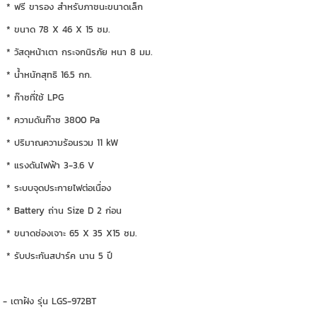
* ฟรี ขารอง สำหรับภาชนะขนาดเล็ก
* ขนาด 78 X 46 X 15 ซม.
* วัสดุหน้าเตา กระจกนิรภัย หนา 8 มม.
* น้ำหนักสุทธิ 16.5 กก.
* ก๊าซที่ใช้ LPG
* ความดันก๊าซ 3800 Pa
* ปริมาณความร้อนรวม 11 kW
* แรงดันไฟฟ้า 3-3.6 V
* ระบบจุดประกายไฟต่อเนื่อง
* Battery ถ่าน Size D 2 ก่อน
* ขนาดช่องเจาะ 65 X 35 X15 ซม.
* รับประกันสปาร์ค นาน 5 ปี
- เตาฝัง รุ่น LGS-972BT