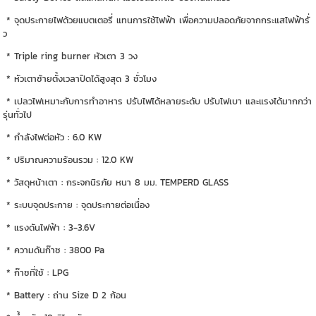
* จุดประกายไฟด้วยแบตเตอรี่ แทนการใช้ไฟฟ้า เพื่อความปลอดภัยจากกระแสไฟฟ้ารั่
ว
* Triple ring burner หัวเตา 3 วง
* หัวเตาซ้ายตั้งเวลาปิดได้สูงสุด 3 ชั่วโมง
* เปลวไฟเหมาะกับการทำอาหาร ปรับไฟได้หลายระดับ ปรับไฟเบา และแรงได้มากกว่า
รุ่นทั่วไป
* กำลังไฟต่อหัว : 6.0 KW
* ปริมาณความร้อนรวม : 12.0 KW
* วัสดุหน้าเตา : กระจกนิรภัย หนา 8 มม. TEMPERD GLASS
* ระบบจุดประกาย : จุดประกายต่อเนื่อง
* แรงดันไฟฟ้า : 3-3.6V
* ความดันก๊าซ : 3800 Pa
* ก๊าซที่ใช้ : LPG
* Battery : ถ่าน Size D 2 ก้อน