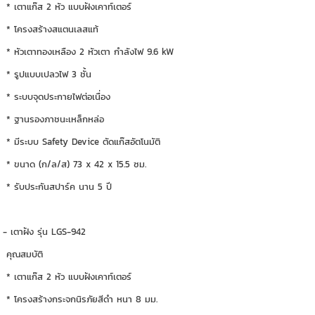
* เตาแก๊ส 2 หัว แบบฝังเคาท์เตอร์
* โครงสร้างสแตนเลสแท้
* หัวเตาทองเหลือง 2 หัวเตา กำลังไฟ 9.6 kW
* รูปแบบเปลวไฟ 3 ชั้น
* ระบบจุดประกายไฟต่อเนื่อง
* ฐานรองภาชนะเหล็กหล่อ
* มีระบบ Safety Device ตัดแก๊สอัตโนมัติ
* ขนาด (ก/ล/ส) 73 x 42 x 15.5 ซม.
* รับประกันสปาร์ค นาน 5 ปี
- เตาฝัง รุ่น LGS-942
คุณสมบัติ
* เตาแก๊ส 2 หัว แบบฝังเคาท์เตอร์
* โครงสร้างกระจกนิรภัยสีดำ หนา 8 มม.