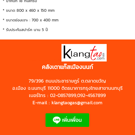
* น้ำหนัก 18 กิโลกรัม
* ขนาด 800 x 460 x 150 mm
* ขนาดช่องเจาะ : 700 x 400 mm
* รับประกันสปาร์ค นาน 5 ปี
https://shp.ee/zyftp3n
คลังเตาแก๊สเมืองนนท์
79/396 ถนนประชาราษฎร์ ต.ตลาดขวัญ
อ.เมือง จ.นนทบุรี 11000 ติดธนาคารกรุงไทยสาขานนทบุรี
เบอร์โทร : 02-0857899,092-4567899
E-mail : klangtaogas@gmail.com