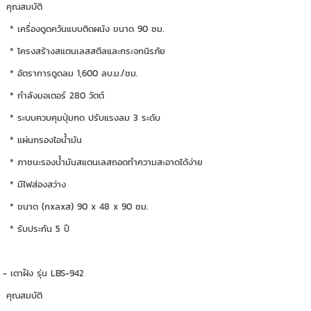
คุณสมบัติ
* เครื่องดูดควันแบบติดผนัง ขนาด 90 ซม.
* โครงสร้างสแตนเลสสตีลและกระจกนิรภัย
* อัตราการดูดลม 1,600 ลบ.ม./ชม.
* กำลังมอเตอร์ 280 วัตต์
* ระบบควบคุมปุ่มกด ปรับแรงลม 3 ระดับ
* แผ่นกรองไอน้ำมัน
* ภาชนะรองน้ำมันสแตนเลสถอดทำความสะอาดได้ง่าย
* มีไฟส่องสว่าง
* ขนาด (กxลxส) 90 x 48 x 90 ซม.
* รับประกัน 5 ปี
- เตาฝัง รุ่น LBS-942
คุณสมบัติ