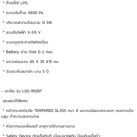
* ก๊าซที่ใช้ LPG
* ความดันก๊าซ 3800 Pa
* ปริมาณความร้อนรวม 12 kW
* แรงดันไฟฟ้า 3-3.6 V
* ระบบจุดประกายไฟต่อเนื่อง
* Battery ถ่าน Size D 2 ก่อน
* ขนาดช่องเจาะ 65 X 35 X15 ซม.
* รับประกันสปาร์ค นาน 5 ปี
- เตาฝัง รุ่น LGS-992BT
คุณสมบัติพิเศษ
* หน้ากระจกนิรภัย TEMPERED GLASS หนา 8 มม.ทนต่อแรงกระแทก ทนความร้อ
นสูง ทำความสะอาดง่าย
* หัวเตาทองเหลืองแท้ อายุการใช้งานยาวนาน
* Safety Device ตัดแก๊สทันที เมื่อเปลวไฟดับ ป้องกันแก๊สรั่ว