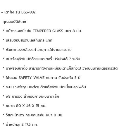
- เตาฝัง รุ่น LGS-992
คุณสมบัติพิเศษ
* หน้ากระจกนิรภัย TEMPERED GLASS หนา 8 มม.
* เสริมขอบสแตนเลสกันกระแทก
* หัวเตาทองเหลืองแท้ อายุการใช้งานยาวนาน
* สปาร์คจุอัตโนมัติด้วยแบตเตอรี่ ปรับไฟได้ 7 ระดับ
* มาพร้อมขาตั้ง สามารถใช้งานเหมือนเตาแก๊สทั่วไป วางบนเคาน์เตอร์ครัวได้
* ใช้ระบบ SAFETY VALVE ทนทาน รับประกัน 5 ปี
* ระบบ Safety Device ตัดแก๊สอัตโนมัติเมื่อเปลวไฟดับ
* ฟรี ขารอง สำหรับภาชนะขนาดเล็ก
* ขนาด 80 X 46 X 15 ซม.
* วัสดุหน้าเตา กระจกนิรภัย หนา 8 มม.
* น้ำหนักสุทธิ 17.5 กก.