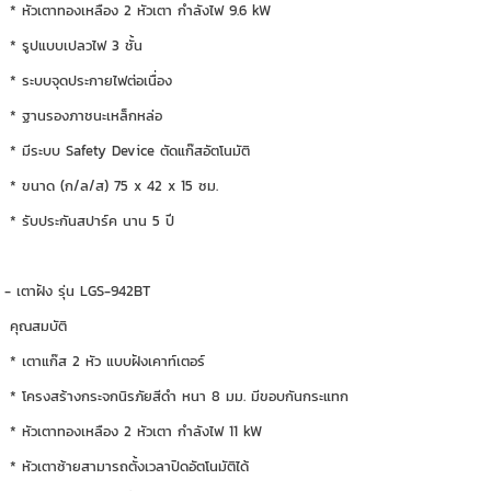
* หัวเตาทองเหลือง 2 หัวเตา กำลังไฟ 9.6 kW
* รูปแบบเปลวไฟ 3 ชั้น
* ระบบจุดประกายไฟต่อเนื่อง
* ฐานรองภาชนะเหล็กหล่อ
* มีระบบ Safety Device ตัดแก๊สอัตโนมัติ
* ขนาด (ก/ล/ส) 75 x 42 x 15 ซม.
* รับประกันสปาร์ค นาน 5 ปี
- เตาฝัง รุ่น LGS-942BT
คุณสมบัติ
* เตาแก๊ส 2 หัว แบบฝังเคาท์เตอร์
* โครงสร้างกระจกนิรภัยสีดำ หนา 8 มม. มีขอบกันกระแทก
* หัวเตาทองเหลือง 2 หัวเตา กำลังไฟ 11 kW
* หัวเตาซ้ายสามารถตั้งเวลาปิดอัตโนมัติได้