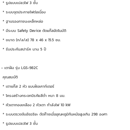
* รูปแบบเปลวไฟ 3 ชั้น
* ระบบจุดประกายไฟต่อเนื่อง
* ฐานรองภาชนะเหล็กหล่อ
* มีระบบ Safety Device ตัดแก๊สอัตโนมัติ
* ขนาด (ก/ล/ส) 78 x 46 x 15.5 ซม.
* รับประกันสปาร์ค นาน 5 ปี
- เตาฝัง รุ่น LGS-982C
คุณสมบัติ
* เตาแก๊ส 2 หัว แบบฝังเคาท์เตอร์
* โครงสร้างกระจกนิรภัยสีดำ หนา 8 มม.
* หัวเตาทองเหลือง 2 หัวเตา กำลังไฟ 10 kW
* ระบบตรวจจับอัจฉริยะ ตัดก๊าซเมื่ออุณหภูมิก้นหม้อสูงเกิน 298 องศา
* รูปแบบเปลวไฟ 3 ชั้น