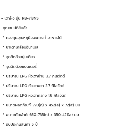
- เตาฝัง รุ่น RB-713NS
คุณสมบัติสินค้า
* ควบคุมอุณหภูมิของการทำอาหารได้
* ขาเตาเคลือบอีนาเมล
* จุดติดด้วยปุ่มเดียว
* จุดติดด้วยแบตเตอรี่
* ปริมาณ LPG หัวเตาซ้าย 3.7 กิโลวัตต์
* ปริมาณ LPG หัวเตาขวา 3.7 กิโลวัตต์
* ปริมาณ LPG หัวเตากลาง 1.6 กิโลวัตต์
* ขนาดผลิตภัณฑ์: 770(ก) x 452(ล) x 72(ส) มม
* ขนาดคัดเอ้าท์: 650-735(ก) x 350-421(ล) มม
* รับประกันสินค้า 5 ปี