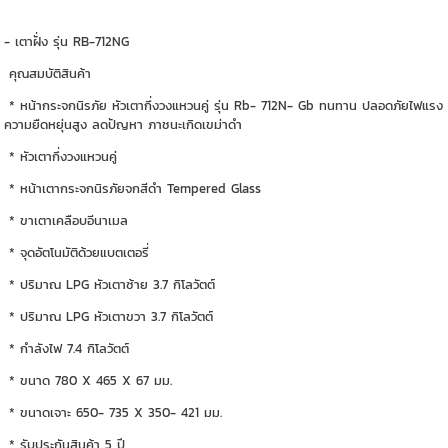
- เตาฝั่ง รุ่น RB-712NG
คุณสมบัติสินค้า
* หน้ากระจกนิรภัย หัวเตากึ่งวงแหวนคู่ รุ่น Rb- 712N- Gb ทนทาน ปลอดภัยไฟแรง
ความยืดหยุ่นสูง ลดปัญหา ภาชนะเกิดเขม่าดำ
* หัวเตากึ่งวงแหวนคู่
* หน้าเตากระจกนิรภัยจกสีดำ Tempered Glass
* ขาเตาเคลือบอีนาเมล
* จุดอัตโนมัติด้วยแบตเตอรี่
* ปริมาณ LPG หัวเตาซ้าย 3.7 กิโลวัตต์
* ปริมาณ LPG หัวเตาขวา 3.7 กิโลวัตต์
* กำลังไฟ 7.4 กิโลวัตต์
* ขนาด 780 X 465 X 67 มม.
* ขนาดเจาะ 650- 735 X 350- 421 มม.
* รับประกันสินค้า 5 ปี