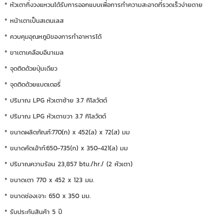
* หัวเตากึ่งวงแหวนได้รับการออกแบบเพื่อการทำความสะอาดที่รวดเร็วง่ายดาย
* หน้าเตาเป็นสเตนเลส
* ควบคุมอุณหภูมิของการทำอาหารได้
* ขาเตาเคลือบอีนาเมล
* จุดติดด้วยปุ่มเดียว
* จุดติดด้วยแบตเตอรี่
* ปริมาณ LPG หัวเตาซ้าย 3.7 กิโลวัตต์
* ปริมาณ LPG หัวเตาขวา 3.7 กิโลวัตต์
* ขนาดผลิตภัณฑ์:770(ก) x 452(ล) x 72(ส) มม
* ขนาดคัดเอ้าท์:650-735(ก) x 350-421(ล) มม
* ปริมาณความร้อน 23,857 btu./hr./ (2 หัวเตา)
* ขนาดเตา 770 x 452 x 123 มม.
* ขนาดช่องเจาะ 650 x 350 มม.
* รับประกันสินค้า 5 ปี