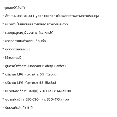
คุณสมบัติสินค้า
* ลักษณะเปลวไฟแบบ Hyper Burner ให้ประสิทธิภาพทางความร้อนสูง
* หน้าเตาเป็นสเตนเลสง่ายต่อการทำความสะอาด
* ควบคุมอุณหภูมิของการทำอาหารได้
* ขารองภาชนะทำจากเหล็กหล่อ
* จุดติดด้วยปุ่มเดียว
* ใช้แบตเตอรี่
* อุปกรณ์เพื่อความปลอดภัย (Safety Device)
* ปริมาณ LPG หัวเตาซ้าย 5.5 กิโลวัตต์
* ปริมาณ LPG หัวเตาขวา 5.5 กิโลวัตต์
* ขนาดผลิตภัณฑ์: 760(ก) x 460(ล) x 147(ส) มม
* ขนาดคัดเอ้าท์: 650-730(ก) x 350-410(ล) มม
* รับประกันสินค้า 5 ปี