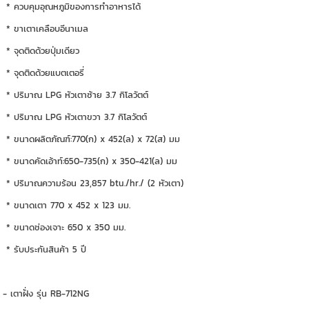
* ควบคุมอุณหภูมิของการทำอาหารได้
* ขาเตาเคลือบอีนาเมล
* จุดติดด้วยปุ่มเดียว
* จุดติดด้วยแบตเตอรี่
* ปริมาณ LPG หัวเตาซ้าย 3.7 กิโลวัตต์
* ปริมาณ LPG หัวเตาขวา 3.7 กิโลวัตต์
* ขนาดผลิตภัณฑ์:770(ก) x 452(ล) x 72(ส) มม
* ขนาดคัดเอ้าท์:650-735(ก) x 350-421(ล) มม
* ปริมาณความร้อน 23,857 btu./hr./ (2 หัวเตา)
* ขนาดเตา 770 x 452 x 123 มม.
* ขนาดช่องเจาะ 650 x 350 มม.
* รับประกันสินค้า 5 ปี
- เตาฝั่ง รุ่น RB-712NG