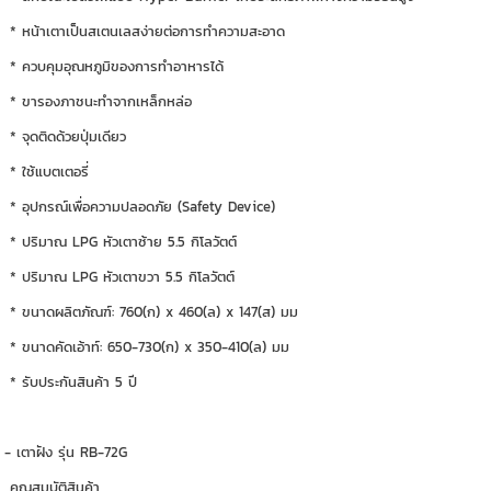
* หน้าเตาเป็นสเตนเลสง่ายต่อการทำความสะอาด
* ควบคุมอุณหภูมิของการทำอาหารได้
* ขารองภาชนะทำจากเหล็กหล่อ
* จุดติดด้วยปุ่มเดียว
* ใช้แบตเตอรี่
* อุปกรณ์เพื่อความปลอดภัย (Safety Device)
* ปริมาณ LPG หัวเตาซ้าย 5.5 กิโลวัตต์
* ปริมาณ LPG หัวเตาขวา 5.5 กิโลวัตต์
* ขนาดผลิตภัณฑ์: 760(ก) x 460(ล) x 147(ส) มม
* ขนาดคัดเอ้าท์: 650-730(ก) x 350-410(ล) มม
* รับประกันสินค้า 5 ปี
- เตาฝัง รุ่น RB-72G
คุณสมบัติสินค้า