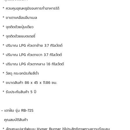
* ควบคุมอุณหภูมิของการทำอาหารได้
* ขาเตาเคลือบอีนาเมล
* จุดติดด้วยปุ่มเดียว
* จุดติดด้วยแบตเตอรี่
* ปริมาณ LPG หัวเตาซ้าย 3.7 กิโลวัตต์
* ปริมาณ LPG หัวเตาขวา 3.7 กิโลวัตต์
* ปริมาณ LPG หัวเตากลาง 1.6 กิโลวัตต์
* วัสดุ กระจกนิรภัยสีดำ
* ขนาดสินค้า 86 x 45 x 11.86 ซม.
* รับประกันสินค้า 5 ปี
- เตาฝัง รุ่น RB-72S
คุณสมบัติสินค้า
* ลักษณะเปลวไฟแบบ Hyper Burner ให้ประสิทธิภาพทางความร้อนสูง