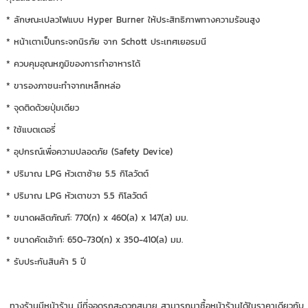
* ลักษณะเปลวไฟแบบ Hyper Burner ให้ประสิทธิภาพทางความร้อนสูง
* หน้าเตาเป็นกระจกนิรภัย จาก Schott ประเทศเยอรมนี
* ควบคุมอุณหภูมิของการทำอาหารได้
* ขารองภาชนะทำจากเหล็กหล่อ
* จุดติดด้วยปุ่มเดียว
* ใช้แบตเตอรี่
* อุปกรณ์เพื่อความปลอดภัย (Safety Device)
* ปริมาณ LPG หัวเตาซ้าย 5.5 กิโลวัตต์
* ปริมาณ LPG หัวเตาขวา 5.5 กิโลวัตต์
* ขนาดผลิตภัณฑ์: 770(ก) x 460(ล) x 147(ส) มม.
* ขนาดคัดเอ้าท์: 650-730(ก) x 350-410(ล) มม.
* รับประกันสินค้า 5 ปี
ทางร้านมีหน้าร้าน มีที่จอดรถสะดวกสบาย สามารถมาซื้อหน้าร้านได้ในราคาเดียวกับ