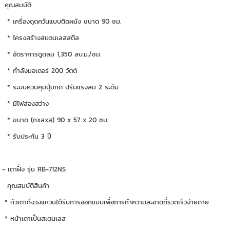
คุณสมบัติ
* เครื่องดูดควันแบบติดผนัง ขนาด 90 ซม.
* โครงสร้างสแตนเลสสตีล
* อัตราการดูดลม 1,350 ลบ.ม./ชม.
* กำลังมอเตอร์ 200 วัตต์
* ระบบควบคุมปุ่มกด ปรับแรงลม 2 ระดับ
* มีไฟส่องสว่าง
* ขนาด (กxลxส) 90 x 57 x 20 ซม.
* รับประกัน 3 ปี
- เตาฝั่ง รุ่น RB-712NS
คุณสมบัติสินค้า
* หัวเตากึ่งวงแหวนได้รับการออกแบบเพื่อการทำความสะอาดที่รวดเร็วง่ายดาย
* หน้าเตาเป็นสเตนเลส