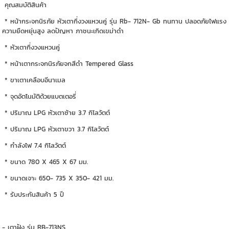
คุณสมบัติสินค้า
* หน้ากระจกนิรภัย หัวเตากึ่งวงแหวนคู่ รุ่น Rb- 712N- Gb ทนทาน ปลอดภัยไฟแรง
ความยืดหยุ่นสูง ลดปัญหา ภาชนะเกิดเขม่าดำ
* หัวเตากึ่งวงแหวนคู่
* หน้าเตากระจกนิรภัยจกสีดำ Tempered Glass
* ขาเตาเคลือบอีนาเมล
* จุดอัตโนมัติด้วยแบตเตอรี่
* ปริมาณ LPG หัวเตาซ้าย 3.7 กิโลวัตต์
* ปริมาณ LPG หัวเตาขวา 3.7 กิโลวัตต์
* กำลังไฟ 7.4 กิโลวัตต์
* ขนาด 780 X 465 X 67 มม.
* ขนาดเจาะ 650- 735 X 350- 421 มม.
* รับประกันสินค้า 5 ปี
- เตาฝัง รุ่น RB-713NS