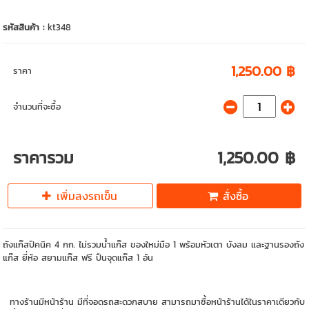
รหัสสินค้า :
kt348
1,250.00 ฿
ราคา
จำนวนที่จะซื้อ
ราคารวม
1,250.00 ฿
เพิ่มลงรถเข็น
สั่งซื้อ
ถังแก๊สปิคนิค 4 กก. ไม่รวมน้ำแก๊ส ของใหม่มือ 1 พร้อมหัวเตา บังลม และฐานรองถัง
แก๊ส ยี่ห้อ สยามแก๊ส ฟรี ปืนจุดแก๊ส 1 อัน
ทางร้านมีหน้าร้าน มีที่จอดรถสะดวกสบาย สามารถมาซื้อหน้าร้านได้ในราคาเดียวกับ