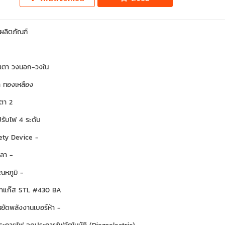
ิผลิตภัณฑ์
วเตา วงนอก-วงใน
า ทองเหลือง
ตา 2
รับไฟ 4 ระดับ
ety Device -
วลา -
ุณหภูมิ -
เตาแก๊ส STL #430 BA
ัดพลังงานเบอร์ห้า -