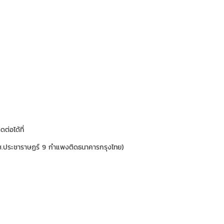
ต่อได้ที่
ม ซ.ประชาราษฏร์ 9 กำแพงติดธนาคารกรุงไทย)