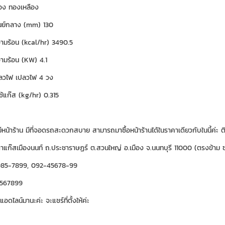
ือง ทองเหลือง
ูนย์กลาง (mm) 130
ามร้อน (kcal/hr) 3490.5
ามร้อน (KW) 4.1
ลวไฟ เปลวไฟ 4 วง
ช้แก๊ส (kg/hr) 0.315
น้าร้าน มีที่จอดรถสะดวกสบาย สามารถมาซื้อหน้าร้านได้ในราคาเดียวกับในนี้ค่ะ ติด
ตาแก๊สเมืองนนท์ ถ.ประชาราษฏร์ ต.สวนใหญ่ อ.เมือง จ.นนทบุรี 11000 (ตรงข้า
085-7899, 092-45678-99
4567899
นแอดไลน์มานะค่ะ จะแชร์ที่ตั้งให้ค่ะ