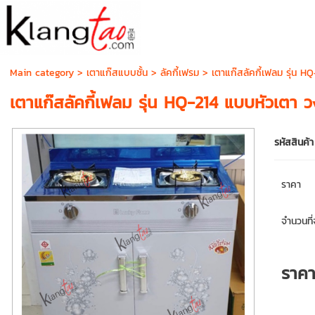
Main category
>
เตาแก๊สแบบชั้น
>
ลัคกี้เฟรม
> เตาแก๊สลัคกี้เฟลม รุ่น H
เตาแก๊สลัคกี้เฟลม รุ่น HQ-214 แบบหัวเตา 
รหัสสินค้า
ราคา
จำนวนที่จ
ราค