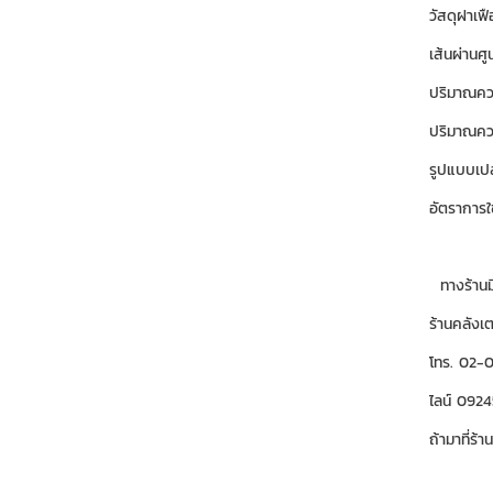
วัสดุฝาเฟ
เส้นผ่านศ
ปริมาณคว
ปริมาณคว
รูปแบบเป
อัตราการใ
ทางร้านมีห
ร้านคลังเ
โทร. 02-
ไลน์ 092
ถ้ามาที่ร้า