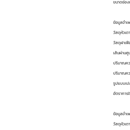
ขนาดช่องเ
ข้อมูลจำเ
วัสดุหัวเต
วัสดุฝาเฟ
เส้นผ่านศ
ปริมาณคว
ปริมาณคว
รูปแบบเป
อัตราการใ
ข้อมูลจำ
วัสดุหัวเต