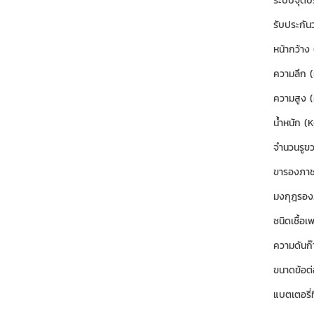
ระบบจุดปร
รับประกันว
หน้ากว้า
ความลึก 
ความสูง 
น้ำหนัก (K
จำนวนรูข
ขารองภาชน
มงกุฎรอง
ชนิดเชื้อเพ
ความดัน
ขนาดข้อต่
แบตเตอรี่ที