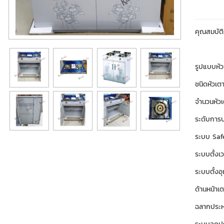
คุณสมบัต
รูปแบบหั
ชนิดหัวเต
จำนวนหัวเ
ระดับการป
ระบบ Saf
ระบบตั้งเ
ระบบตั้งอ
ด้านหน้า
ฉลากประหย