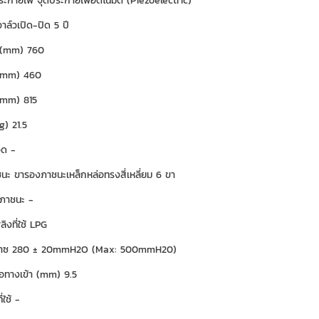
ะกายไฟ จุดประกายไฟอัตโนมัติ (Piezoelectric)
าล์วเปิด-ปิด 5 ปี
ง (mm) 760
(mm) 460
(mm) 815
g) 21.5
วด -
ะ ขารองภาชนะเหล็กหล่อทรงสี่เหลี่ยม 6 ขา
ภาชนะ -
ลิงที่ใช้ LPG
ก๊าซ 280 ± 20mmH2O (Max: 500mmH20)
อทางเข้า (mm) 9.5
่ใช้ -