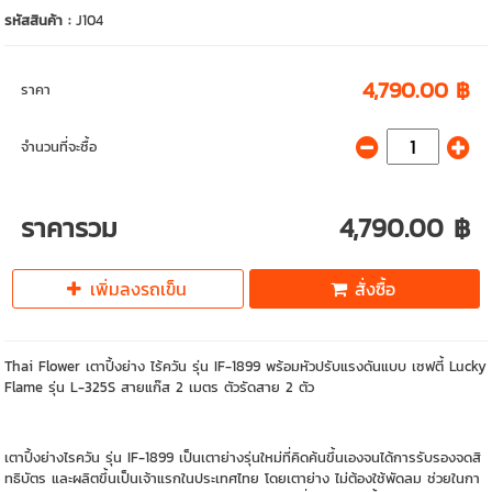
รหัสสินค้า :
J104
4,790.00 ฿
ราคา
จำนวนที่จะซื้อ
ราคารวม
4,790.00 ฿
เพิ่มลงรถเข็น
สั่งซื้อ
Thai Flower เตาปิ้งย่าง ไร้ควัน รุ่น IF-1899 พร้อมหัวปรับแรงดันแบบ เซฟตี้ Lucky
Flame รุ่น L-325S สายแก๊ส 2 เมตร ตัวรัดสาย 2 ตัว
เตาปิ้งย่างไรควัน รุ่น IF-1899 เป็นเตาย่างรุ่นใหม่ที่คิดค้นขึ้นเองจนได้การรับรองจดสิ
ทธิบัตร และผลิตขึ้นเป็นเจ้าแรกในประเทศไทย โดยเตาย่าง ไม่ต้องใช้พัดลม ช่วยในกา