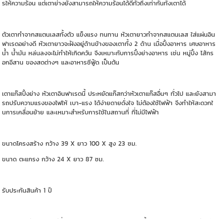
รให้ความร้อน แต่เตาย่างยังสามารถให้ความร้อนได้ดีทั่วถึงเท่ากันทั้งเตาได้
ตัวเตาทำจากสแตนเลสทั้งตัว แข็งแรง ทนทาน หัวเตายาวทำจากสแตนเลส ใส่แผ่นอิน
ฟาเรดอย่างดี หัวเตายาวจะฝังอยู่ด้านข้างของเตาทั้ง 2 ด้าน เมื่อปิ้งอาหาร เศษอาหาร
น้ำ น้ำมัน หล่นลงจะไม่ทำให้เกิดควัน จึงเหมาะกับการปิ้งย่างอาหาร เช่น หมู่ปิ้ง ไส้กร
อกอีสาน ของสดต่างๆ และอาหารซีฟู้ด เป็นต้น
เตาแก๊สปิ้งย่าง หัวเตาอินฟาเรดนี้ ประหยัดแก๊สกว่าหัวเตาแก๊สอื่นๆ ทั่วไป และยังสามา
รถปรับความแรงของไฟให้ เบา-แรง ได้ง่ายดายดั่งใจ ไม่ต้องใช้ไฟฟ้า จึงทำให้สะดวกใ
นการเคลื่อนย้าย และเหมาะสำหรับการใช้ในสถานที่ ที่ไม่มีไฟฟ้า
ขนาดโครงสร้าง กว้าง 39 X ยาว 100 X สูง 23 ซม.
ขนาด ตะแกรง กว้าง 24 X ยาว 87 ซม.
รับประกันสินค้า 1 ปี