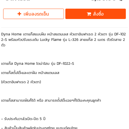
เพิ่มลงรถเข็น
สั่งซื้อ
Dyna Home เตาแก๊สแบบฝัง หน้าสแตนเลส หัวเตาอินฟาเรด 2 หัวเตา รุ่น DF-102
2-S พร้อมหัวปรับแรงดัน Lucky Flame รุ่น L-326 สายแก๊ส 2 เมตร ตัวรัดสาย 2
ตัว
เตาแก๊ส Dyna Home ไดน่าโฮม รุ่น DF-1022-S
เตาแก๊สตั้งโต๊ะและเตาฝัง หน้าสแตนเลส
(หัวเตาอินฟาเรด 2 หัวเตา)
เตาแก๊สสามารถฝังก็ได้ หรือ สามารถตั้งโต๊ะเฉยๆก็ได้นะคะคุณลูกค้า
- รับประกันวาล์วเปิด-ปิด 5 ปี
- สินค้าเป็นสินค้าผลิตในประเทศไทย แบรนด์คนไทย