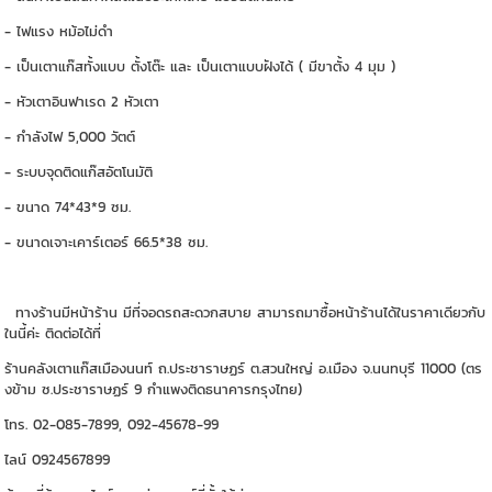
- ไฟแรง หม้อไม่ดำ
- เป็นเตาแก๊สทั้งแบบ ตั้งโต๊ะ และ เป็นเตาแบบฝังได้ ( มีขาตั้ง 4 มุม )
- หัวเตาอินฟาเรด 2 หัวเตา
- กำลังไฟ 5,000 วัตต์
- ระบบจุดติดแก๊สอัตโนมัติ
- ขนาด 74*43*9 ซม.
- ขนาดเจาะเคาร์เตอร์ 66.5*38 ซม.
ทางร้านมีหน้าร้าน มีที่จอดรถสะดวกสบาย สามารถมาซื้อหน้าร้านได้ในราคาเดียวกับ
ในนี้ค่ะ ติดต่อได้ที่
ร้านคลังเตาแก๊สเมืองนนท์ ถ.ประชาราษฏร์ ต.สวนใหญ่ อ.เมือง จ.นนทบุรี 11000 (ตร
งข้าม ซ.ประชาราษฏร์ 9 กำแพงติดธนาคารกรุงไทย)
โทร. 02-085-7899, 092-45678-99
ไลน์ 0924567899