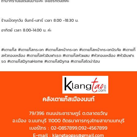
ถ้ามาที่ร้านแอดไลน์มานะค่ะ จะแชร์ที่ตั้งให้ค่ะ
ร้านเปิดทุกวัน จันทร์-เสาร์ เวลา 8.00 -18.30 น.
อาทิตย์ เวลา 8.00-14.00 น. ค่ะ
#เตาแก๊ส #เตาแก๊สกระจก #เตาแก๊สหน้ากระจก #เตาแก๊สหน้ากระจกนิรภัย #เตาแก๊
สหัวทองเหลือง #เตาแก๊สหัวอินฟาเรด #เตาแก๊สหัวผสม #หัวทองเหลือง #หัวอินฟาเ
รด #เตาแก๊สDynaHome #เตาแก๊สDyna #เตาแก๊สไดน่าโฮม
https://shp.ee/zyftp3n
คลังเตาแก๊สเมืองนนท์
79/396 ถนนประชาราษฎร์ ต.ตลาดขวัญ
อ.เมือง จ.นนทบุรี 11000 ติดธนาคารกรุงไทยสาขานนทบุรี
เบอร์โทร : 02-0857899,092-4567899
E-mail : klangtaogas@gmail.com