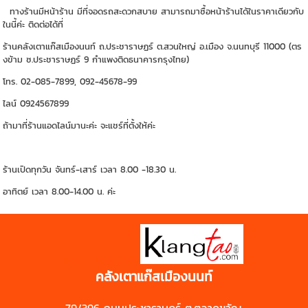
ทางร้านมีหน้าร้าน มีที่จอดรถสะดวกสบาย สามารถมาซื้อหน้าร้านได้ในราคาเดียวกับ
ในนี้ค่ะ ติดต่อได้ที่
ร้านคลังเตาแก๊สเมืองนนท์ ถ.ประชาราษฏร์ ต.สวนใหญ่ อ.เมือง จ.นนทบุรี 11000 (ตร
งข้าม ซ.ประชาราษฏร์ 9 กำแพงติดธนาคารกรุงไทย)
โทร. 02-085-7899, 092-45678-99
ไลน์ 0924567899
ถ้ามาที่ร้านแอดไลน์มานะค่ะ จะแชร์ที่ตั้งให้ค่ะ
ร้านเปิดทุกวัน จันทร์-เสาร์ เวลา 8.00 -18.30 น.
อาทิตย์ เวลา 8.00-14.00 น. ค่ะ
https://shp.ee/zyftp3n
คลังเตาแก๊สเมืองนนท์
79/396 ถนนประชาราษฎร์ ต.ตลาดขวัญ