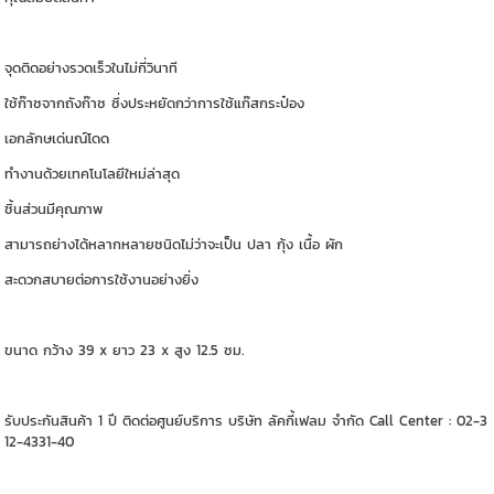
จุดติดอย่างรวดเร็วในไม่กี่วินาที
ใช้ก๊าซจากถังก๊าซ ซึ่งประหยัดกว่าการใช้แก๊สกระป๋อง
เอกลักษเด่นณ์โดด
ทำงานด้วยเทคโนโลยีใหม่ล่าสุด
ชิ้นส่วนมีคุณภาพ
สามารถย่างได้หลากหลายชนิดไม่ว่าจะเป็น ปลา กุ้ง เนื้อ ผัก
สะดวกสบายต่อการใช้งานอย่างยิ่ง
ขนาด กว้าง 39 x ยาว 23 x สูง 12.5 ซม.
รับประกันสินค้า 1 ปี ติดต่อศูนย์บริการ บริษัท ลัคกี้เฟลม จำกัด Call Center : 02-3
12-4331-40