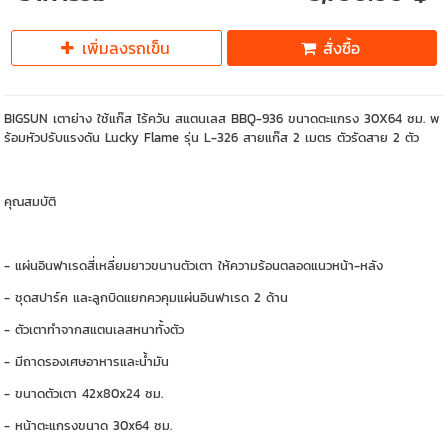
เพิ่มลงรถเข็น
สั่งซื้อ
BIGSUN เตาย่าง ใช้แก๊ส ไร้ควัน สแตนเลส BBQ-936 ขนาดตะแกรง 30X64 ซม. พ
ร้อมหัวปรับแรงดัน Lucky Flame รุ่น L-326 สายแก๊ส 2 เมตร ตัวรัดสาย 2 ตัว
คุณสมบัติ
- แผ่นอินฟาเรดสี่เหลี่ยมยาวขนานตัวเตา ให้ความร้อนตลอดแนวหน้า-หลัง
- ชุดสปาร์ค และลูกบิดแยกควคุมแผ่นอินฟาเรด 2 ด้าน
- ตัวเตาทำจากสแตนเลสหนาทั้งตัว
- มีถาดรองเศษอาหารและน้ำมัน
- ขนาดตัวเตา 42x80x24 ซม.
- หน้าตะแกรงขนาด 30x64 ซม.