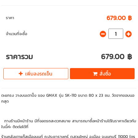
679.00 ฿
ราคา
จำนวนที่จะซื้อ
ราคารวม
679.00 ฿
เพิ่มลงรถเข็น
สั่งซื้อ
ตะแกรง วางบนเตาปิ้ง ของ GMAX รุ่น SK-110 ขนาด 80 x 23 ซม. วัดจากขอบนอ
กสุด
ทางร้านมีหน้าร้าน มีที่จอดรถสะดวกสบาย สามารถมาซื้อหน้าร้านได้ในราคาเดียวกับ
ในนี้ค่ะ ติดต่อได้ที่
ร้านคลังเตาแก๊สเมืองนนท์ ถ.ประชาราษฏร์ ต.สวนใหญ่ อ.เมือง จ.นนทบุรี 11000 (ตร