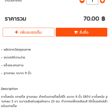
จำนวนที่จะซื้อ
ราคารวม
70.00 ฿
เพิ่มลงรถเข็น
สั่งซื้อ
- ผลิตจากวัสดุคุณภาพ
- สะดวกใช้งานง่าย
- แข็งแรงทนทาน
- ฐานกลม ขนาด 9 นิ้ว
Description
ขาตั้งหม้อ เตาแก๊ส ฐานกลม สำหรับเตาแก๊สตั้งโต๊ะ ขนาด 9 นิ้ว (สีดำ) ขาตั้งหม้อ ฐ
านกลม 5 ขา ขนาดเส้นผ่านศูนย์กลาง 23 ซม. ทำจากเหล็กเคลือบสี ใช้เป็นอะไหล่สำ
หรับเตาแก๊ส