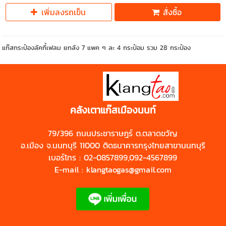
เพิ่มลงรถเข็น
สั่งซื้อ
แก๊สกระป๋องลัคกี้เฟลม ยกลัง 7 แพค ๆ ละ 4 กระป๋อม รวม 28 กระป๋อง
https://shp.ee/zyftp3n
คลังเตาแก๊สเมืองนนท์
79/396 ถนนประชาราษฎร์ ต.ตลาดขวัญ
อ.เมือง จ.นนทบุรี 11000 ติดธนาคารกรุงไทยสาขานนทบุรี
เบอร์โทร : 02-0857899,092-4567899
E-mail : klangtaogas@gmail.com