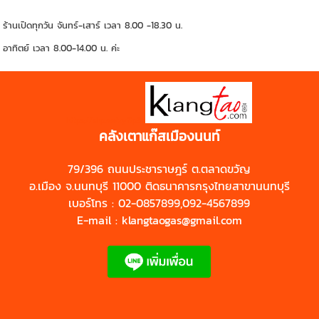
ร้านเปิดทุกวัน จันทร์-เสาร์ เวลา 8.00 -18.30 น.
อาทิตย์ เวลา 8.00-14.00 น. ค่ะ
https://shp.ee/zyftp3n
คลังเตาแก๊สเมืองนนท์
79/396 ถนนประชาราษฎร์ ต.ตลาดขวัญ
อ.เมือง จ.นนทบุรี 11000 ติดธนาคารกรุงไทยสาขานนทบุรี
เบอร์โทร : 02-0857899,092-4567899
E-mail : klangtaogas@gmail.com