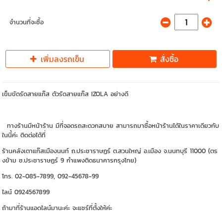
จำนวนที่จะซื้อ
เพิ่มลงรถเข็น
สั่งซื้อ
เข็มขัดรัดสายแก๊ส ตัวรัดสายแก๊ส IZOLA อย่างดี
ทางร้านมีหน้าร้าน มีที่จอดรถสะดวกสบาย สามารถมาซื้อหน้าร้านได้ในราคาเดียวกับ
ในนี้ค่ะ ติดต่อได้ที่
ร้านคลังเตาแก๊สเมืองนนท์ ถ.ประชาราษฏร์ ต.สวนใหญ่ อ.เมือง จ.นนทบุรี 11000 (ตร
งข้าม ซ.ประชาราษฏร์ 9 กำแพงติดธนาคารกรุงไทย)
โทร. 02-085-7899, 092-45678-99
ไลน์ 0924567899
ถ้ามาที่ร้านแอดไลน์มานะค่ะ จะแชร์ที่ตั้งให้ค่ะ