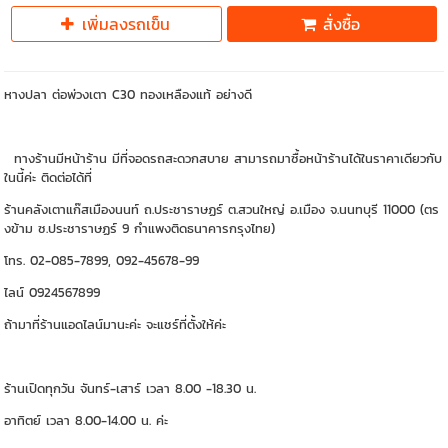
เพิ่มลงรถเข็น
สั่งซื้อ
หางปลา ต่อพ่วงเตา C30 ทองเหลืองแท้ อย่างดี
ทางร้านมีหน้าร้าน มีที่จอดรถสะดวกสบาย สามารถมาซื้อหน้าร้านได้ในราคาเดียวกับ
ในนี้ค่ะ ติดต่อได้ที่
ร้านคลังเตาแก๊สเมืองนนท์ ถ.ประชาราษฏร์ ต.สวนใหญ่ อ.เมือง จ.นนทบุรี 11000 (ตร
งข้าม ซ.ประชาราษฏร์ 9 กำแพงติดธนาคารกรุงไทย)
โทร. 02-085-7899, 092-45678-99
ไลน์ 0924567899
ถ้ามาที่ร้านแอดไลน์มานะค่ะ จะแชร์ที่ตั้งให้ค่ะ
ร้านเปิดทุกวัน จันทร์-เสาร์ เวลา 8.00 -18.30 น.
อาทิตย์ เวลา 8.00-14.00 น. ค่ะ