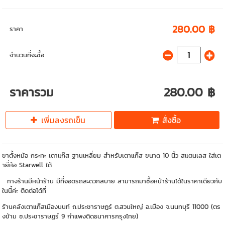
280.00 ฿
ราคา
จำนวนที่จะซื้อ
ราคารวม
280.00 ฿
เพิ่มลงรถเข็น
สั่งซื้อ
ขาตั้งหม้อ กระทะ เตาแก๊ส ฐานเหลี่ยม สำหรับเตาแก๊ส ขนาด 10 นิ้ว สแตนเลส ใส่เต
ายี่ห้อ Starwell ได้
ทางร้านมีหน้าร้าน มีที่จอดรถสะดวกสบาย สามารถมาซื้อหน้าร้านได้ในราคาเดียวกับ
ในนี้ค่ะ ติดต่อได้ที่
ร้านคลังเตาแก๊สเมืองนนท์ ถ.ประชาราษฏร์ ต.สวนใหญ่ อ.เมือง จ.นนทบุรี 11000 (ตร
งข้าม ซ.ประชาราษฏร์ 9 กำแพงติดธนาคารกรุงไทย)