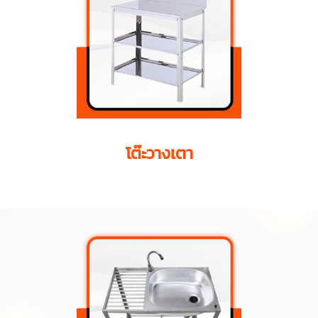
โต๊ะวางเตา