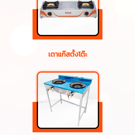
เตาแก๊สตั้งโต๊ะ