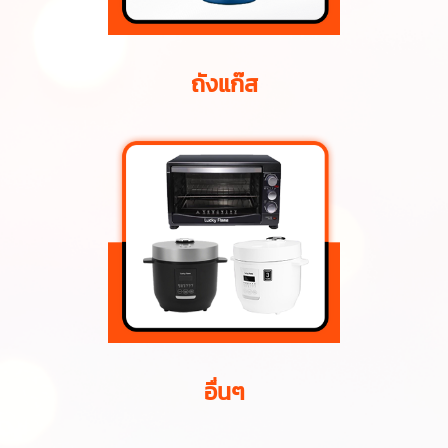
ถังแก๊ส
อื่นๆ