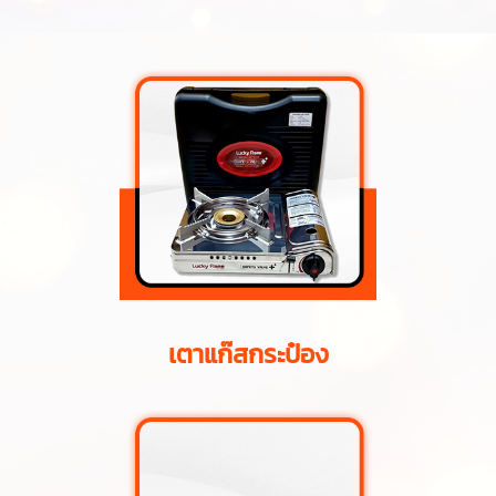
เตาแก๊สกระป๋อง