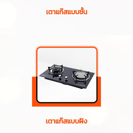
เตาแก๊สแบบชั้น
เตาแก๊สแบบฝัง