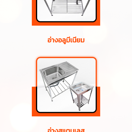
อ่างอลูมีเนียม
อ่างสแตนเลส