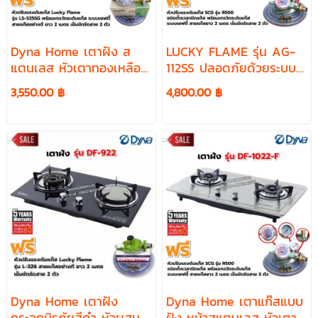
Dyna Home เตาฝัง ส
LUCKY FLAME รุ่น AG-
แตนเลส หัวเตาทองเหลือง
112SS ปลอดภัยด้วยระบบ
รมดำ รุ่น DF-1022-F หัว
วาล์วนิรภัย พร้อมหัวปรับ
3,550.00 ฿
4,800.00 ฿
ปรับมีเกจวัดปริมาณแก๊ส
ตั้งเวลา เซฟตี้ มีเกจวัด
ปริมาณแก๊ส SCG รุ่น R-
500
Dyna Home เตาฝัง
Dyna Home เตาแก๊สแบบ
กระจกนิรภัยสีดำ หัวผสม 2
ฝัง หน้าสแตนเลส หัวเตา