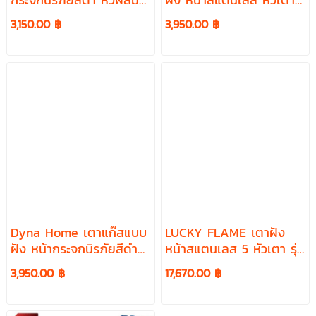
หัวเตา รุ่น DF-922
ทองเหลืองรมดำ 2 หัวเตา
3,150.00 ฿
3,950.00 ฿
อุปกรณ์หัวปรับ ครบชุด
รุ่น DF-1022-F พร้อมหัว
ปรับตั้งเวลา เซฟตี้ มีเกจ
วัด
Dyna Home เตาแก๊สแบบ
LUCKY FLAME เตาฝัง
ฝัง หน้ากระจกนิรภัยสีดำ
หน้าสแตนเลส 5 หัวเตา รุ่น
หัวผสม 2 หัวเตา รุ่น DF-
LBS-945
3,950.00 ฿
17,670.00 ฿
922 พร้อมหัวปรับตั้งเวลา
เซฟตี้ มีเกจวัดปริมาณแก๊ส