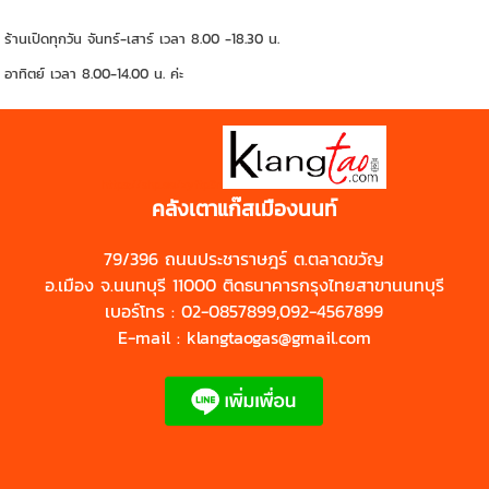
ร้านเปิดทุกวัน จันทร์-เสาร์ เวลา 8.00 -18.30 น.
อาทิตย์ เวลา 8.00-14.00 น. ค่ะ
https://shp.ee/zyftp3n
คลังเตาแก๊สเมืองนนท์
79/396 ถนนประชาราษฎร์ ต.ตลาดขวัญ
อ.เมือง จ.นนทบุรี 11000 ติดธนาคารกรุงไทยสาขานนทบุรี
เบอร์โทร : 02-0857899,092-4567899
E-mail : klangtaogas@gmail.com