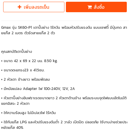
เพิ่มลงรถเข็น
สั่งซื้อ
Gmax รุ่น SK60-P1 เตาปิ้งย่าง ไร้ควัน พร้อมหัวปรับแรงดัน แบบเซฟตี้ มีปุ่มกด สา
ยแก๊ส 2 เมตร ตัวรัดสายแก๊ส 2 ตัว
คุณสทบัติเตาปิ้งย่าง
• ขนาด 42 x 69 x 22 นน. 8.50 kg.
• ขนาดตะแกรง23 x 41.5ซม.
• 2 หัวเตา ข้างยาว พร้อมพัดลม
• มีหม้อแปลง Adapter ไฟ 100-240V, 12V, 2A
• หัวเตาปิ้งย่างอินฟราเรดขนาดยาว 2 หัวเตาด้านข้าง พร้อมระบบจุดไฟแบบอัตโนมัติ
แยกอิสระ 2 หัวเตา
• ให้ความร้อนสูง ไม่มีเปลวไฟ ไร้คว้น
• ใช้กับแก๊ส LPG และหัวปรับแรงดันต่ำ 2 วาล์ว เปิดปิด ปลอดภัย ใช้งานง่ายช่วยประ
หยัดแก๊ส 40%