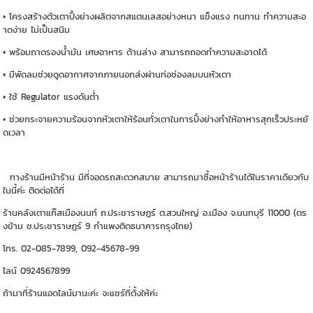
• โครงสร้างตัวเตาปิ้งย่างผลิตจากสแตนเลสอย่างหนา แข็งแรง ทนทาน ทำความสะอ
าดง่าย ไม่เป็นสนิม
• พร้อมถาดรองน้ำมัน เศษอาหาร ด้านล่าง สามารถถอดทำความสะอาดได้
• มีพัดลมช่วยดูดอากาศจากภายนอกส่งผ่านท่อช่องลมบนหัวเตา
• ใช้ Regulator แรงดันต่ำ
• ช่วยกระจายความร้อนจากหัวเตาให้ร้อนทั่วเตาในการปิ้งย่างทำให้อาหารสุกเร็วประหยั
ดเวลา
ทางร้านมีหน้าร้าน มีที่จอดรถสะดวกสบาย สามารถมาซื้อหน้าร้านได้ในราคาเดียวกับ
ในนี้ค่ะ ติดต่อได้ที่
ร้านคลังเตาแก๊สเมืองนนท์ ถ.ประชาราษฏร์ ต.สวนใหญ่ อ.เมือง จ.นนทบุรี 11000 (ตร
งข้าม ซ.ประชาราษฏร์ 9 กำแพงติดธนาคารกรุงไทย)
โทร. 02-085-7899, 092-45678-99
ไลน์ 0924567899
ถ้ามาที่ร้านแอดไลน์มานะค่ะ จะแชร์ที่ตั้งให้ค่ะ